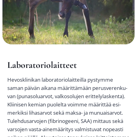
Labo­ra­to­rio­lait­teet
Hevoskli­ni­kan labo­ra­to­rio­lait­teil­la pys­tym­me
saman päi­vän aika­na mää­rit­tä­mään perus­ve­ren­ku­
van (puna­so­luar­vot, val­ko­so­lu­jen erit­te­ly­las­ken­ta).
Klii­ni­sen kemian puo­lel­ta voim­me mää­rit­tää esi­
mer­kik­si liha­sar­vot sekä mak­sa- ja munuai­sar­vot.
Tuleh­dusar­vo­jen (fibri­no­gee­ni, SAA) mit­taus sekä
var­so­jen vas­ta-aine­mää­ri­tys val­mis­tu­vat nopeas­ti