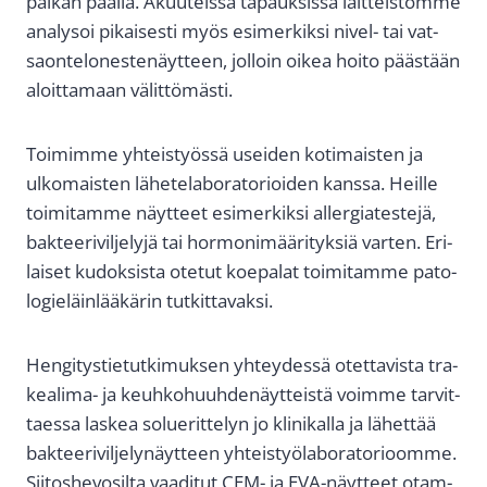
pai­kan pääl­lä. Akuu­teis­sa tapauk­sis­sa lait­teis­tom­me
ana­ly­soi pikai­ses­ti myös esi­mer­kik­si nivel- tai vat­
saon­te­lo­nes­te­näyt­teen, jol­loin oikea hoi­to pääs­tään
aloit­ta­maan välit­tö­mäs­ti.
Toi­mim­me yhteis­työs­sä usei­den koti­mais­ten ja
ulko­mais­ten lähe­te­la­bo­ra­to­rioi­den kans­sa. Heil­le
toi­mi­tam­me näyt­teet esi­mer­kik­si aller­gia­tes­te­jä,
bak­tee­ri­vil­je­ly­jä tai hor­mo­ni­mää­ri­tyk­siä var­ten. Eri­
lai­set kudok­sis­ta ote­tut koe­pa­lat toi­mi­tam­me pato­
lo­gie­läin­lää­kä­rin tut­kit­ta­vak­si.
Hen­gi­tys­tie­tut­ki­muk­sen yhtey­des­sä otet­ta­vis­ta tra­
kea­li­ma- ja keuh­ko­huuh­de­näyt­teis­tä voim­me tar­vit­
taes­sa las­kea solue­rit­te­lyn jo kli­ni­kal­la ja lähet­tää
bak­tee­ri­vil­je­ly­näyt­teen yhteis­työ­la­bo­ra­to­rioom­me.
Sii­tos­he­vo­sil­ta vaa­di­tut CEM- ja EVA-näyt­teet otam­