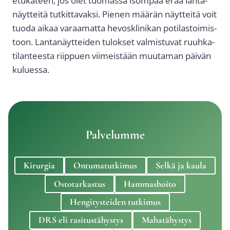
etu­kä­teen, jos olet tuo­mas­sa isom­paa erää lan­ta­
näyt­tei­tä tut­kit­ta­vak­si. Pie­nen mää­rän näyt­tei­tä voit
tuo­da aikaa varaa­mat­ta hevoskli­ni­kan poti­las­toi­mis­
toon. Lan­ta­näyt­tei­den tulok­set val­mis­tu­vat ruuh­ka­
ti­lan­tees­ta riip­puen vii­meis­tään muu­ta­man päi­vän
kulues­sa.
Pal­ve­lum­me
Kirur­gia
Ontu­ma­tut­ki­mus
Sel­kä ja kau­la
Osto­tar­kas­tus
Ham­mas­hoi­to
Hen­gi­tys­tei­den tut­ki­mus
DRS eli rasi­tus­tä­hys­tys
Maha­tä­hys­tys