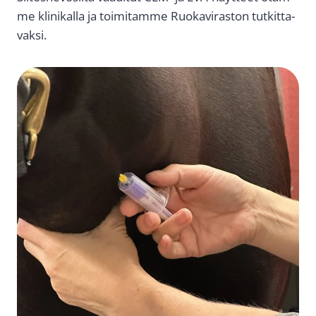
me kli­ni­kal­la ja toi­mi­tam­me Ruo­ka­vi­ras­ton tut­kit­ta­
vak­si.