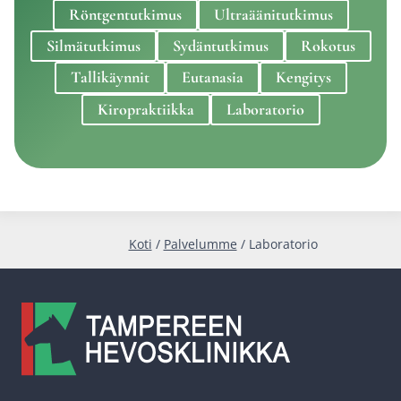
Rönt­gen­tut­ki­mus
Ult­ra­ää­ni­tut­ki­mus
Sil­mä­tut­ki­mus
Sydän­tut­ki­mus
Roko­tus
Tal­li­käyn­nit
Euta­na­sia
Ken­gi­tys
Kiroprak­tiik­ka
Labo­ra­to­rio
Koti
/
Pal­ve­lum­me
/
Labo­ra­to­rio