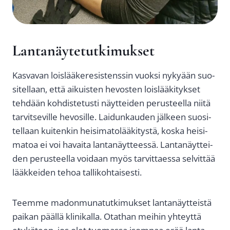
Lan­ta­näy­te­tut­ki­muk­set
Kas­va­van lois­lää­ke­re­sis­tens­sin vuok­si nyky­ään suo­
si­tel­laan, että aikuis­ten hevos­ten lois­lää­ki­tyk­set
teh­dään koh­dis­te­tus­ti näyt­tei­den perus­teel­la nii­tä
tar­vit­se­vil­le hevo­sil­le. Lai­dun­kau­den jäl­keen suo­si­
tel­laan kui­ten­kin hei­si­ma­to­lää­ki­tys­tä, kos­ka hei­si­
ma­toa ei voi havai­ta lan­ta­näyt­tees­sä. Lan­ta­näyt­tei­
den perus­teel­la voi­daan myös tar­vit­taes­sa sel­vit­tää
lääk­kei­den tehoa tal­li­koh­tai­ses­ti.
Teem­me madon­mu­na­tut­ki­muk­set lan­ta­näyt­teis­tä
pai­kan pääl­lä kli­ni­kal­la. Otat­han mei­hin yhteyt­tä