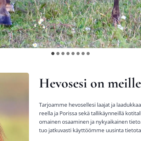
Hevo­se­si on meil­le
Tar­joam­me hevo­sel­le­si laa­jat ja laa­duk­kaat
reel­la ja Poris­sa sekä tal­li­käyn­neil­lä koti­ta
omai­nen osaa­mi­nen ja nyky­ai­kai­nen tie­to. 
tuo jat­ku­vas­ti käyt­tööm­me uusin­ta tie­to­ta