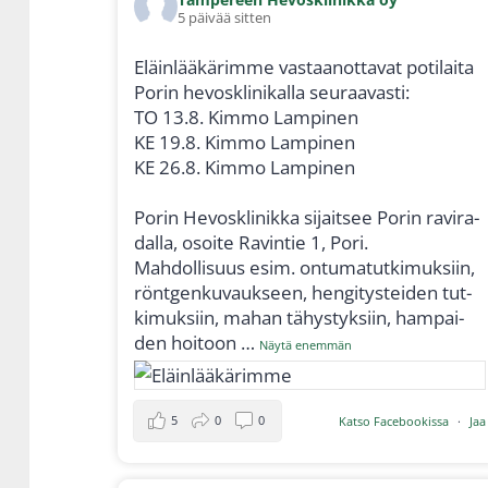
5 päi­vää sit­ten
Eläin­lää­kä­rim­me vas­taa­not­ta­vat poti­lai­ta
Porin hevoskli­ni­kal­la seu­raa­vas­ti:
TO 13.8. Kim­mo Lam­pi­nen
KE 19.8. Kim­mo Lam­pi­nen
KE 26.8. Kim­mo Lam­pi­nen
Porin Hevoskli­nik­ka sijait­see Porin ravi­ra­
dal­la, osoi­te Ravin­tie 1, Pori.
Mah­dol­li­suus esim. ontu­ma­tut­ki­muk­siin,
rönt­gen­ku­vauk­seen, hen­gi­tys­tei­den tut­
ki­muk­siin, mahan tähys­tyk­siin, ham­pai­
den hoi­toon
…
Näy­tä enem­män
5
0
0
Kat­so Face­boo­kis­sa
·
Jaa