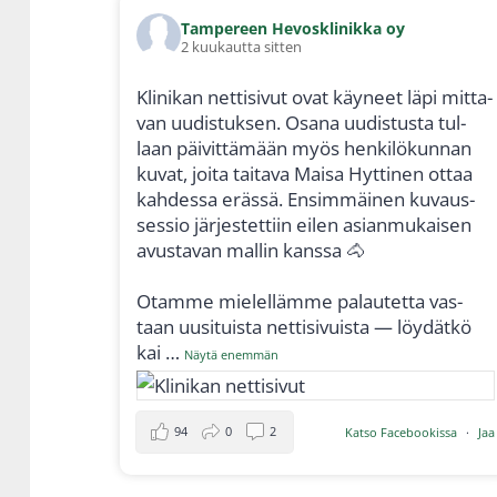
Tam­pe­reen Hevoskli­nik­ka oy
2 kuu­kaut­ta sit­ten
Kli­ni­kan net­ti­si­vut ovat käy­neet läpi mit­ta­
van uudis­tuk­sen. Osa­na uudis­tus­ta tul­
laan päi­vit­tä­mään myös hen­ki­lö­kun­nan
kuvat, joi­ta tai­ta­va Mai­sa Hyt­ti­nen ottaa
kah­des­sa eräs­sä. Ensim­mäi­nen kuvaus­
ses­sio jär­jes­tet­tiin eilen asian­mu­kai­sen
avus­ta­van mal­lin kans­sa 🐴
Otam­me mie­lel­läm­me palau­tet­ta vas­
taan uusi­tuis­ta net­ti­si­vuis­ta — löy­dät­kö
kai­
…
Näy­tä enem­män
94
0
2
Kat­so Face­boo­kis­sa
·
Jaa