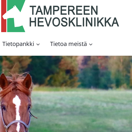
Tie­to­pank­ki
Tie­toa meis­tä