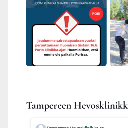
Tam­pe­reen Hevoskli­nik­ka
Tam­pe­reen Hevoskli­nik­ka oy