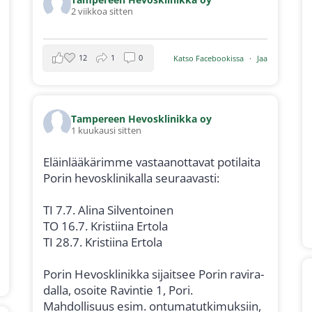
2 viik­koa sit­ten
12
1
0
Kat­so Face­boo­kis­sa
·
Jaa
Tam­pe­reen Hevoskli­nik­ka oy
1 kuu­kausi sit­ten
Eläin­lää­kä­rim­me vas­taa­not­ta­vat poti­lai­ta
Porin hevoskli­ni­kal­la seu­raa­vas­ti:
TI 7.7. Ali­na Sil­ven­toi­nen
TO 16.7. Kris­tii­na Erto­la
TI 28.7. Kris­tii­na Erto­la
Porin Hevoskli­nik­ka sijait­see Porin ravi­ra­
dal­la, osoi­te Ravin­tie 1, Pori.
Mah­dol­li­suus esim. ontu­ma­tut­ki­muk­siin,