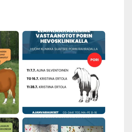
neet
...
Eläin­lää­kä­rim­me vas­taa­not­ta­vat poti­lai­ta
...
3
0
ut­ta­va
...
Kli­nik­ka oli per­jan­tai­na 8.5. sul­jet­tu,
...
32
0