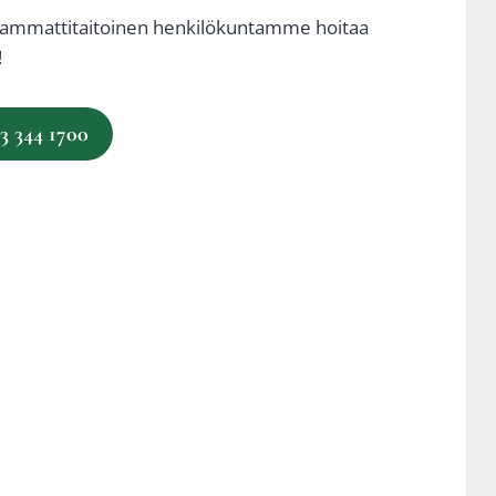
 ammat­ti­tai­toi­nen hen­ki­lö­kun­tam­me hoi­taa
!
03 344 1700