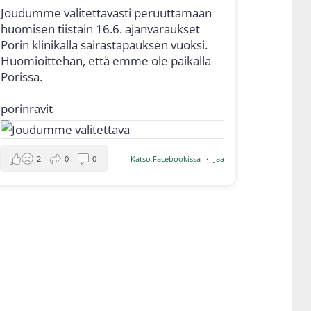
Jou­dum­me vali­tet­ta­vas­ti peruut­ta­maan
huo­mi­sen tiis­tain 16.6. ajan­va­rauk­set
Porin kli­ni­kal­la sai­ras­ta­pauk­sen vuok­si.
Huo­mioit­te­han, että emme ole pai­kal­la
Poris­sa.
porin­ra­vit
2
0
0
Kat­so Face­boo­kis­sa
·
Jaa