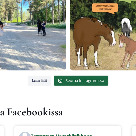
Seu­raa Ins­ta­gra­mis­sa
Lataa lisää
 Face­boo­kis­sa
Tam­pe­reen Hevoskli­nik­ka oy