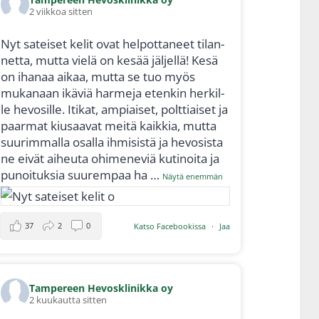
2 viik­koa sit­ten
Nyt satei­set kelit ovat hel­pot­ta­neet tilan­
net­ta, mut­ta vie­lä on kesää jäl­jel­lä! Kesä
on iha­naa aikaa, mut­ta se tuo myös
muka­naan ikä­viä har­me­ja eten­kin her­kil­
le hevo­sil­le. Iti­kat, ampiai­set, polt­tiai­set ja
paar­mat kiusaa­vat mei­tä kaik­kia, mut­ta
suu­rim­mal­la osal­la ihmi­sis­tä ja hevo­sis­ta
ne eivät aiheu­ta ohi­me­ne­viä kuti­noi­ta ja
punoi­tuk­sia suu­rem­paa ha
…
Näy­tä enem­män
37
2
0
Kat­so Face­boo­kis­sa
·
Jaa
Tam­pe­reen Hevoskli­nik­ka oy
2 kuu­kaut­ta sit­ten