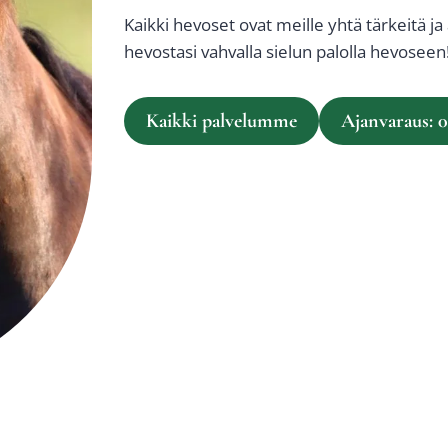
Kaik­ki hevo­set ovat meil­le yhtä tär­kei­tä ja
hevos­ta­si vah­val­la sie­lun palol­la hevo­seen
Kaik­ki pal­ve­lum­me
Ajan­va­raus: 