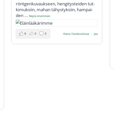
rönt­gen­ku­vauk­seen, hen­gi­tys­tei­den tut­
ki­muk­siin, mahan tähys­tyk­siin, ham­pai­
den
…
Näy­tä enem­män
8
0
0
Kat­so Face­boo­kis­sa
·
Jaa