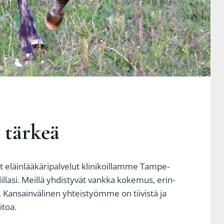
 tär­keä
 eläin­lää­kä­ri­pal­ve­lut kli­ni­koil­lam­me Tam­pe­
l­lil­la­si. Meil­lä yhdis­ty­vät vank­ka koke­mus, erin­
Kan­sain­vä­li­nen yhteis­työm­me on tii­vis­tä ja
i­toa.