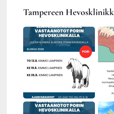
Tam­pe­reen Hevoskli­nik­ka 
Eläin­lää­kä­rim­me vas­taa­not­ta­vat poti­lai­ta
...
Kunin­kuu
7
0
Jou­dum­me vali­tet­ta­vas­ti peruut­ta­maan
...
Kli­n
12
0