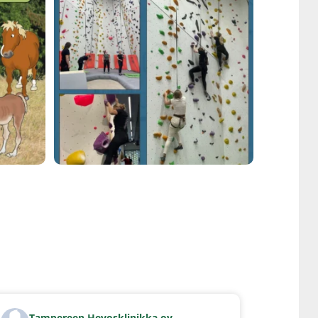
Tam­pe­reen Hevoskli­nik­ka oy