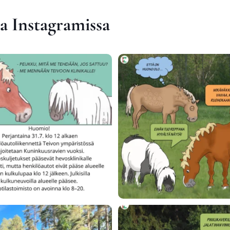
Ins­ta­gra­mis­sa
s­ra­vien aikaan lii­ken­net­tä Tei­von
...
Nyt satei­set kelit ovat hel­pot­ta­
18
0
28
0
i­kan net­ti­si­vut ovat käy­neet läpi
...
Var­san sai­ras­tu­mi­seen on aina puu­t
54
0
24
0